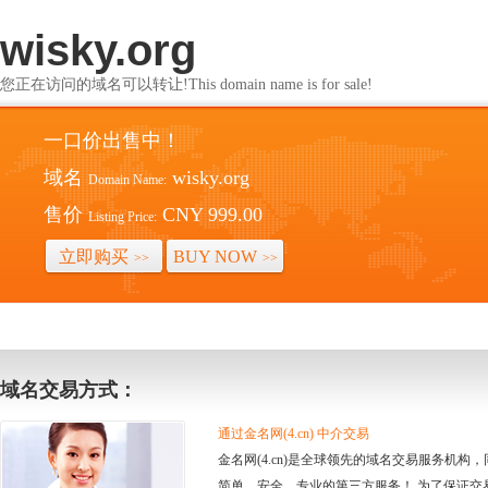
wisky.org
您正在访问的域名可以转让!This domain name is for sale!
一口价出售中！
域名
wisky.org
Domain Name:
售价
CNY 999.00
Listing Price:
立即购买
BUY NOW
>>
>>
域名交易方式：
通过金名网(4.cn) 中介交易
金名网(4.cn)是全球领先的域名交易服务机
简单、安全、专业的第三方服务！ 为了保证交