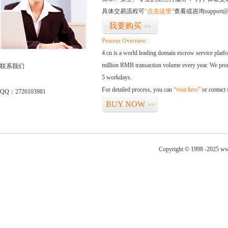
具体交易流程可
“点击这里”
查看或咨询support@
我要购买
>>
Process Overview:
4.cn is a world leading domain escrow service plat
million RMB transaction volume every year. We promi
联系我们
5 workdays.
For detailed process, you can
“visit here”
or contact
QQ：2726103981
BUY NOW
>>
Copyright © 1998 -2025 ww